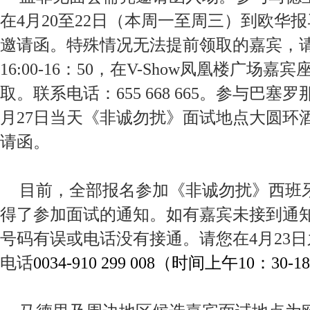
在
4
月
20
至
22
日（本周一至周三）到欧华报
邀请函。特殊情况无法提前领取的嘉宾，
16:00-16
：
50
，在
V-Show
凤凰楼广场嘉宾
取。联系电话：
655 668 665
。参与巴塞罗
月
27
日当天《非诚勿扰》面试地点大圆环
请函。
目前，全部报名参加《非诚勿扰》西班
得了参加面试的通知。如有嘉宾未接到通
号码有误或电话没有接通。请您在
4
月
23
日
电话
0034-910 299 008
（时间上午
10
：
30-18