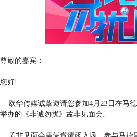
尊敬的嘉宾：
您好
!
欧华传媒诚挚邀请您参加
4
月
23
日在马德
举办的《非诚勿扰》孟非见面会。
孟非见面会需凭邀请函入场。参与马德