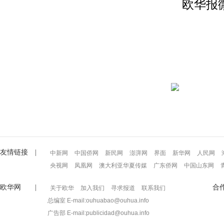
欧华报
友情链接 |
中新网
中国侨网
新民网
澎湃网
界面
新华网
人民网
央视网
凤凰网
澳大利亚华夏传媒
广东侨网
中国山东网
欧华网 |
合
关于欧华
加入我们
寻求报道
联系我们
总编室 E-mail:ouhuabao@ouhua.info
广告部 E-mail:publicidad@ouhua.info