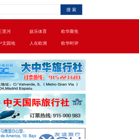
搜 索
三里河
娱乐体育
欧华聚焦
中文园地
人在欧洲
欧华时评