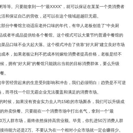
等等。只要能拿到一个“最XXXX”，就可以保证在某某一个类消费者
盘活和保证自己的营收，还可以在这个领域超越巨无霸。
分中餐馆主动适应老外口味的年代，有华人老板创造了“中央厨
成品或者半成品提供给各个餐馆。这个模式可以大量节约普通中餐馆的
菜品口味不会大起大落。这个模式冲击了依靠“好大厨”建立良好市场
的成本，如果老板让利不把成本转嫁给消费者提高价格，老板是经不
时候，拥有“好大厨”的餐馆只能跳出当前的目标消费群体，要么升级
快餐。
辛苦经营起来的生意受到影响和冲击，我们必须明白：趋势是不可逆
场，而寻找一个巨无霸企业无法覆盖和满足的消费市场。
的时候，如果没有资金实力去人均15欧的市场厮杀，我们可以升级成
欧的外卖快餐。只要能在一个消费市场中打出名气，拿到一个“最
到10万人群市场，最终依然保持高营业额。毕竟，你扎进50万消费人群
，接待能力还是2万。不要认为在一个相对小众市场就一定会赚得少。