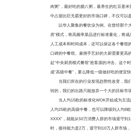
肉粥”，最好吃的腊八粥，最养生的红豆薏米粥
中占据比巨无霸更好的市场口碑，不仅可以
以华人聚集的餐饮业为例。在曾经那个大部
房”模式，将高频率菜品进行标准量化，将
人工成本和时间成本，还可以保证各个餐馆的
口碑的中餐馆。雇佣手艺好的大厨需要更高
起“中央厨房模式餐馆”抢客源的冲击。这个
成“高级中餐”，要么降低一级做好吃的便宜
当我们所在的行业发现趋势性改变，我们
转的，我们的出路只能放弃一个大的目标市
当人均15欧的标准化WOK开始成为主流
人均25欧的高级中餐，也可以降级到人均8
XXXX”，就能从50万消费人群的市场退守
时，接待能力是2万，退守到10万人群市场