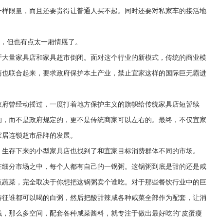
一样限量，而且还要贵得让普通人买不起。同时还要对私家车的接活地
，但也有点太一厢情愿了。
大量家具店和家具超市倒闭。面对这个行业的新模式，传统的商业模
商也联合起来，要求政府保护本土产业，禁止宜家这样的国际巨无霸进
府曾经动摇过，一度打着地方保护主义的旗帜给传统家具店短暂续
的，而不是政府规定的，更不是传统商家可以左右的。最终，不仅宜家
家居连锁超市品牌的发展。
生存下来的小型家具店也找到了和宜家目标消费群体不同的市场。
细分市场之中，每个人都有自己的一锅粥。这锅粥到底是甜的还是咸
点蔬菜，完全取决于你想把这锅粥卖个谁吃。对于那些餐饮行业中的巨
特征谁都可以喝的白粥，然后把酸甜辣咸各种咸菜全部作为配套，让消
钱，那么多空间，配套各种咸菜酱料，就专注于做出最好吃的“皮蛋瘦