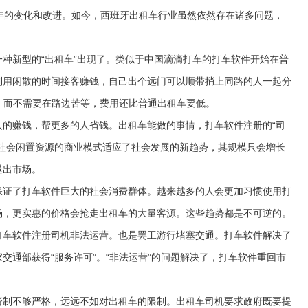
年的变化和改进。如今，西班牙出租车行业虽然依然存在诸多问题，
新型的“出租车”出现了。类似于中国滴滴打车的打车软件开始在普
利用闲散的时间接客赚钱，自己出个远门可以顺带捎上同路的人一起分
，而不需要在路边苦等，费用还比普通出租车要低。
赚钱，帮更多的人省钱。出租车能做的事情，打车软件注册的“司
构社会闲置资源的商业模式适应了社会发展的新趋势，其规模只会增长
退出市场。
证了打车软件巨大的社会消费群体。越来越多的人会更加习惯使用打
场，更实惠的价格会抢走出租车的大量客源。这些趋势都是不可逆的。
车软件注册司机非法运营。也是罢工游行堵塞交通。打车软件解决了
交通部获得“服务许可”。“非法运营”的问题解决了，打车软件重回市
制不够严格，远远不如对出租车的限制。出租车司机要求政府既要提