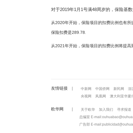
对于
2019
年
1
月
1
号满
48
周岁的，保险基数
2020
从
年开始，保险项目的扣费比例也有所
289.78.
保险扣费是
2021
从
年开始，保险项目的扣费比例将提高
友情链接 |
中新网
中国侨网
新民网
澎
央视网
凤凰网
澳大利亚华夏
欧华网 |
关于欧华
加入我们
寻求报道
总编室 E-mail:ouhuabao@ouhua.
广告部 E-mail:publicidad@ouhua.