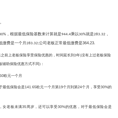
。
，根据最低保险基数来计算就是
乘以
就是
，
30%
944.4
30%
283.32
低缴费是一个月
公司老板正常最低缴费是
364.23.
283.32
;
果之前上老板保险享受保险优惠的，时间延长到
年)没有上过老板保险
3
板辅助保险优惠方式不同)：
60欧元一个月
于最低保险会是141.65欧元一个月第19个月到第24个月，享受30%的
岁，女老板未满35周岁，还可以享受30%的优惠，对于最低保险会是