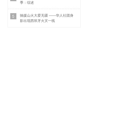
季：综述
驰援山火大爱无疆 ——华人社团身
影出现西班牙火灾一线