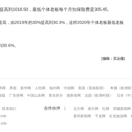
提高到
1018.50
，最低个体老板每个月扣保险费是
305.45
。
2019
30%
30.3%
2020
提高，由
年的
提高到
，这样
年个体老板最低老板
30.6%。
到
[编辑：页丛槿]
湃网
界面
新华网
人民网
海外网
中国网
美国《美南新闻》
希腊《欧洲联
传媒
广东侨网
中国山东网
青岛侨办
观察者网
法国《欧洲时报》
日本《中
合作伙伴 |
联系我们
北方网
南方网
红网
西藏新闻网
info
黄冈新闻网
千龙网
红色旅游网
info