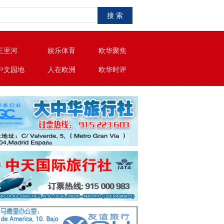
搜 索
三里河
娱乐体育
欧华聚焦
中文园地
人在欧洲
欧华时评