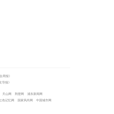
合周报》
文导报》
天山网
荆楚网
浦东新闻网
红色记忆网
国家风尚网
中国城市网