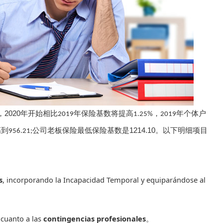
，
2020
年开始相比
年保险基数将提高
，
年个体户
2019
1.25%
2019
高到
公司老板保险最低保险基数是
1214.10
。以下明细项目
956.21
;
s
, incorporando la Incapacidad Temporal y equiparándose al
 cuanto a las
contingencias profesionales
。