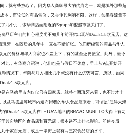
时间，就有些放心了。因为华人商家最大的优势之一，就是填补那些超
的成本，而较低的商品售价，又会使其利润有限。这样，如果客流量不
了几个月，该华商店面附近的Sqrups加盟超市就关门了。
店主们的担心程度尚不如几年前开始出现的Dealz1.5欧元店。这
陆西班牙，在随后的几年中一直在不断扩张。他们所经营的商品与华人
5欧元的价格与华人商家也不差上下，有的甚至还要便宜。此外，最令
。对此，有华商介绍说，他们也是节假日不休息，早上从9点开始开
这种情况下，华商与对方相比几乎就没有什么优势可言。所以，如果
alz1.5欧元店。
，但是在马德里市内仅仅只有四家店。就整个西班牙来看，也不过才十
店，以及马德里等城市内遍布街巷的华人食品店来看，可谓是“汪洋大海
alz1.5欧元店在TETUAN地区的BRAVO MURILLO大街上有两
至于其它地区的食品店和百元店，根本谈不上什么影响。即使今后
到华人几千家百元店，或是一条街上就有两三家食品店的水平。