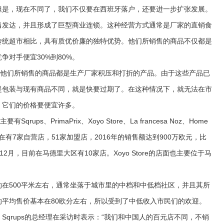
但是，现在不同了，我们不仅要在西班牙落户，还要进一步扩张发展。
发达，并且形成了巨型商业连锁。这种经营方式通常是厂家的直销食
传统超市相比，具有质优价廉的独特优势。他们所销售的商品不仅都是
争对手便宜30%到80%。
他们所销售的商品都是生产厂家积压和打折的产品。由于这些产品已
是包装与现有商品不同，就是快要过期了。在这种情况下，就无法在市
，它们的价格要便宜许多。
s、PrimaPrix、Xoyo Store、La francesa Noz、Home
4年。现在有7家自营店，51家加盟店，2016年的销售额达到900万欧元，比
4年12月，目前在马德里大区有10家店。Xoyo Store的店面也主要位于马
500平米左右，通常坐落于城市里的中档和中低档社区，并且其所
平均售价基本在80欧分左右，所以受到了中低收入市民们的欢迎。
rups的总经理在采访时表示：“我们和中国人的百元店不同，不销