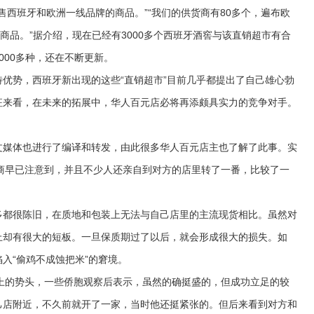
售西班牙和欧洲一线品牌的商品。”“我们的供货商有80多个，遍布欧
商品。”据介绍，现在已经有3000多个西班牙酒窖与该直销超市有合
000多种，还在不断更新。
势，西班牙新出现的这些“直销超市”目前几乎都提出了自己雄心勃
征来看，在未来的拓展中，华人百元店必将再添颇具实力的竞争对手。
媒体也进行了编译和转发，由此很多华人百元店主也了解了此事。实
些华商早已注意到，并且不少人还亲自到对方的店里转了一番，比较了一
都很陈旧，在质地和包装上无法与自己店里的主流现货相比。虽然对
上却有很大的短板。一旦保质期过了以后，就会形成很大的损失。如
入“偷鸡不成蚀把米”的窘境。
上的势头，一些侨胞观察后表示，虽然的确挺盛的，但成功立足的较
己店附近，不久前就开了一家，当时他还挺紧张的。但后来看到对方和