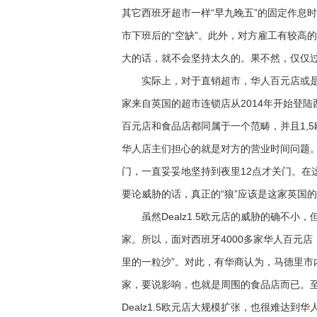
其它西班牙超市一样“早九晚五”的固定作息
市下班后的“空缺”。此外，对方雇工有较高
大的话，就不会坚持太久的。果不然，仅仅过
实际上，对于直销超市，华人百元店或是食品
家来自英国的超市连锁店从2014年开始登
百元店和食品店都同属于一个范畴，并且1,
华人店主们担心的就是对方的营业时间问题
门，一直妥妥地坚持到夜里12点才关门。在
要论威胁的话，真正的“狼”应该是这家英国的De
虽然Dealz1.5欧元店的威胁的确不小
家。所以，面对西班牙4000多家华人百元
里的一粒沙”。对此，有华商认为，马德里市内的De
家，要说影响，也就是周围的食品店而已。
Dealz1.5欧元店大规模扩张，也很难达