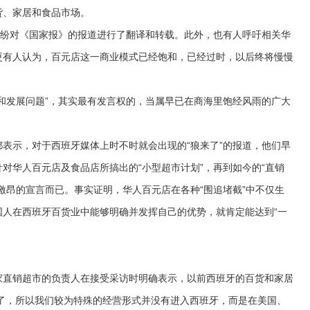
货、家居和食品市场。
纷对《国家报》的报道进行了翻译和转载。此外，也有人呼吁相关华
更有人认为，百元店这一商业模式已经饱和，已经过时，以后终将慢慢
发展问题”，其实最有发言权的，当属早已在商海里饱经风雨的广大
示，对于西班牙媒体上时不时就会出现的“狼来了”的报道，他们早
对华人百元店及食品店所搞出的“小型超市计划”，再到如今的“直销
激昂的宣言而已。事实证明，华人百元店在各种“围追堵截”中不仅生
国人在西班牙百货业中能够明确并发挥自己的优势，就肯定能达到“一
直销超市的负责人在接受采访时明确表示，以前西班牙的百货和家居
领了，所以我们较为特殊的经营形式并没有进入西班牙，而是在美国、