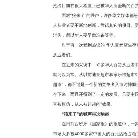
抢占目前在很大程度上已被华人所垄断的百
面对“狼来了”的呼声，许多华文媒体都纷
人从业者要不断地创新，尝试其它的项目。
消失，所以华人要早做准备等等。
对于再一次受到热议的“华人百元店生存和
从业者们。
在近来的采访中，许多华人百货从业者都表
就习以为常。从以前迪亚超市和家乐福超市针
超市”，都不过是一个新的竞争者入市时慷慨
存下来，而且还得到了一定的发展。只要中
直被模仿，从未被超越的”效果。
“狼来了”的喊声再次响起
在日前西班牙《国家报》的报道中，一家
市场大多被4000多家中国人的百元店给占