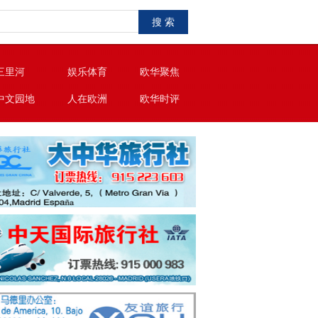
搜 索
三里河
娱乐体育
欧华聚焦
中文园地
人在欧洲
欧华时评