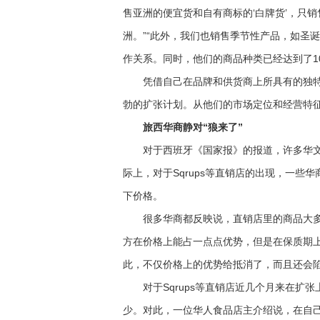
售亚洲的便宜货和自有商标的‘白牌货’，只销
洲。”“此外，我们也销售季节性产品，如圣诞
作关系。同时，他们的商品种类已经达到了1
凭借自己在品牌和供货商上所具有的独特优
勃的扩张计划。从他们的市场定位和经营特
旅西华商静对“狼来了”
对于西班牙《国家报》的报道，许多华文
际上，对于Sqrups等直销店的出现，一
下价格。
很多华商都反映说，直销店里的商品大多
方在价格上能占一点点优势，但是在保质期
此，不仅价格上的优势给抵消了，而且还会陷
对于Sqrups等直销店近几个月来在扩张
少。对此，一位华人食品店主介绍说，在自