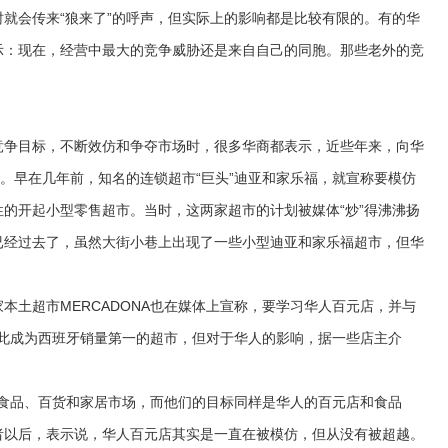
会传来“狼来了”的呼声，但实际上的影响都是比较有限的。有的华
示：现在，经营中最大的竞争威胁还是来自自己的同胞。那些老外的竞
而已。
争目标，不断效仿和争夺市场时，很多华商都表示，近些年来，向华
过。早在几年前，知名的连锁超市“巨头”迪亚和家乐福，就宣称要模仿
的开起小型零售超市。当时，这两家超市的计划被媒体“炒”得沸沸扬
已经过去了，虽然大街小巷上出现了一些小型迪亚和家乐福超市，但华
土超市MERCADONA也在媒体上宣称，要学习华人百元店，并与
A由此成为西班牙销量第一的超市，但对于华人的影响，据一些店主介
的食品、百货和家居市场，而他们的目标同样是华人的百元店和食品
者以后，表示说，华人百元店其实是一直在被模仿，但从没有被超越。