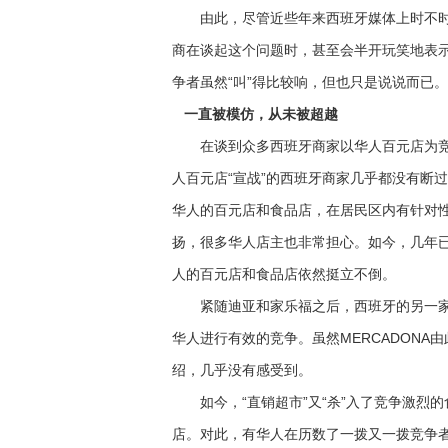
由此，尽管近些年来西班牙媒体上时不时就
商在谈起这个问题时，甚至会半开玩笑地表
争者虽然“叫”得比较响，但也只是说说
一直被模仿，从未被超越
在谈到众多西班牙商家以华人百元店为竞
人百元店“宣战”的西班牙商家几乎都没有断
华人的百元店和食品店，在居民区内有针对性
扬，很多华人店主也非常担心。如今，几年
人的百元店和食品店依然挺立不倒。
紧随迪亚和家乐福之后，西班牙的另一家本
华人进行有效的竞争。虽然MERCADON
绍，几乎没有感受到。
如今，“直销超市”又“杀”入了竞争激烈
店。对此，有华人在历数了一拨又一拨竞争