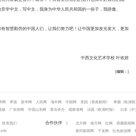
放弃学中文，写中文，我身为中华人民共和国的一份子，我骄傲。
和有智慧勤劳的中国人们，让我们努力吧！让中国更加发光发大，更加
中西文化艺术学校 叶依婷
[编辑：]
湃网
界面
新华网
人民网
海外网
中国网
美国《美南新闻》
希腊《欧洲联
传媒
广东侨网
中国山东网
青岛侨办
观察者网
法国《欧洲时报》
日本《中
合作伙伴 |
联系我们
北方网
南方网
红网
西藏新闻网
info
黄冈新闻网
千龙网
红色旅游网