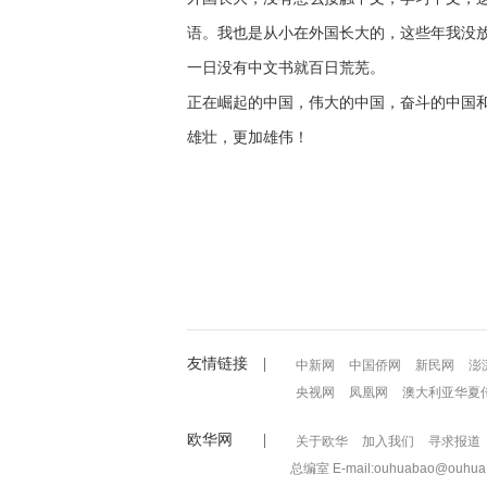
语。我也是从小在外国长大的，这些年我没
一日没有中文书就百日荒芜。
正在崛起的中国，伟大的中国，奋斗的中国
雄壮，更加雄伟！
友情链接 |
中新网
中国侨网
新民网
澎
央视网
凤凰网
澳大利亚华夏
欧华网 |
关于欧华
加入我们
寻求报道
总编室 E-mail:ouhuabao@ouhua.