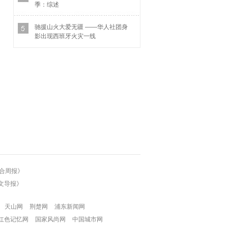
季：综述
驰援山火大爱无疆 ——华人社团身
影出现西班牙火灾一线
合周报》
文导报》
天山网
荆楚网
浦东新闻网
红色记忆网
国家风尚网
中国城市网