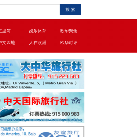
搜 索
三里河
娱乐体育
欧华聚焦
中文园地
人在欧洲
欧华时评