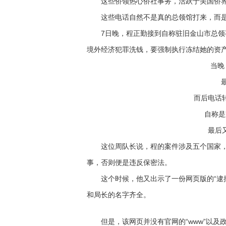
这些侨领热心侨社事务，活跃于美国侨界，
这些电话自然不是真的总领馆打来，而是诈
7日晚，程正勤接到自称驻旧金山市总领事
境外经济犯罪洗钱，要强制执行冻结她的资
当晚，
最初
而后电话转到
自称是跨
最后又由
这位周队长说，程的案件涉及五个国家，
事，否则便是违反保密法。
这个时候，他又出示了一份网页版的“逮捕
和局长的名字齐全。
但是，该网页并没有官网的“www”以及政府的缩