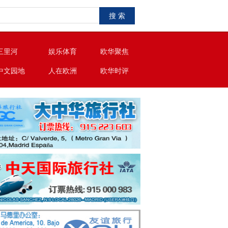
搜 索
三里河
娱乐体育
欧华聚焦
中文园地
人在欧洲
欧华时评