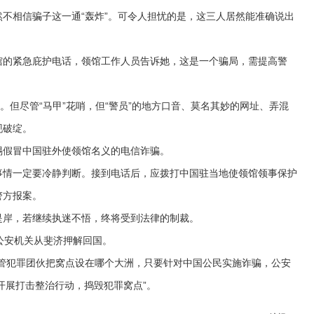
相信骗子这一通“轰炸”。可令人担忧的是，这三人居然能准确说出
的紧急庇护电话，领馆工作人员告诉她，这是一个骗局，需提高警
但尽管“马甲”花哨，但“警员”的地方口音、莫名其妙的网址、弄混
现破绽。
假冒中国驻外使领馆名义的电信诈骗。
情一定要冷静判断。接到电话后，应拨打中国驻当地使领馆领事保护
警方报案。
岸，若继续执迷不悟，终将受到法律的制裁。
公安机关从斐济押解回国。
犯罪团伙把窝点设在哪个大洲，只要针对中国公民实施诈骗，公安
开展打击整治行动，捣毁犯罪窝点”。