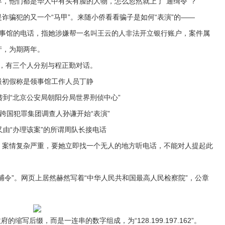
他们都是华人中有头有脸的人物，怎么忽然就上了“通缉令”？
骗犯的又一个“马甲”。来随小侨看看骗子是如何“表演”的——
馆的电话，指她涉嫌帮一名叫王云的人非法开立银行账户，案件属
产，为期两年。
有三个人分别与程正勤对话。
假称是领事馆工作人员丁静
“北京公安局朝阳分局世界刑侦中心”
国犯罪集团调查人孙谦开始“表演”
“办理该案”的所谓周队长接电话
案情复杂严重，要她立即找一个无人的地方听电话，不能对人提起此
令”。网页上居然赫然写着“中华人民共和国最高人民检察院”，公章
写后缀，而是一连串的数字组成，为“128.199.197.162”。