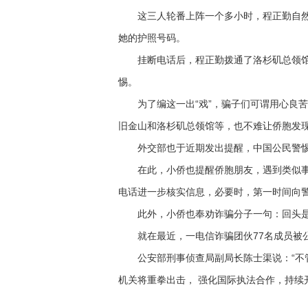
这三人轮番上阵一个多小时，程正勤自然不
她的护照号码。
挂断电话后，程正勤拨通了洛杉矶总领馆
惕。
为了编这一出“戏”，骗子们可谓用心良苦。
旧金山和洛杉矶总领馆等，也不难让侨胞发
外交部也于近期发出提醒，中国公民警惕
在此，小侨也提醒侨胞朋友，遇到类似事
电话进一步核实信息，必要时，第一时间向
此外，小侨也奉劝诈骗分子一句：回头是
就在最近，一电信诈骗团伙77名成员被
公安部刑事侦查局副局长陈士渠说：“不管
机关将重拳出击， 强化国际执法合作，持续