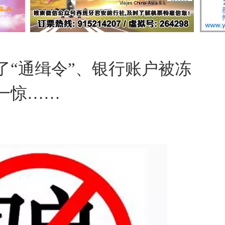
了“通缉令”、银行账户被冻
一惊……