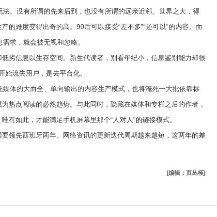
法。没有所谓的先来后到，也没有所谓的远亲近邻。世界之大，得
的难度变得出奇的高。90后可以接受“差不多”“还可以”的内容。而
息需求，就会被无视和忽略。
低劣信息以生存空间。新生代读者，别看年纪小，信息鉴别能力却很
ok开始流失用户，是去平台化。
媒体的大而全、单向输出的内容生产模式，也将淹死一大批依靠标
成为热点阅读的必然趋势。与此同时，隐藏在媒体和专栏之后的作者，
唯有如此，才能满足手机屏幕里那个“人对人”的链接模式。
要领先西班牙两年。网络资讯的更新迭代周期越来越短，这两年的差
[编辑：页丛槿]