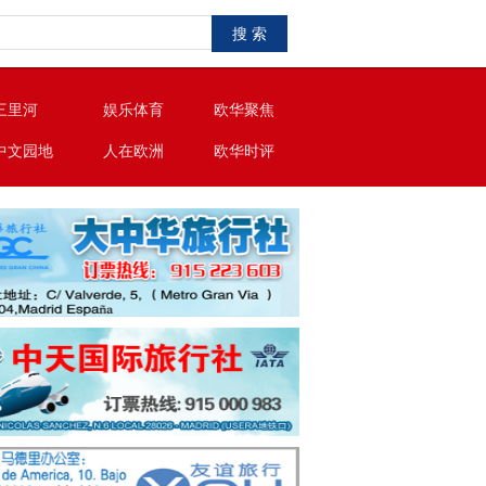
搜 索
三里河
娱乐体育
欧华聚焦
中文园地
人在欧洲
欧华时评