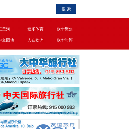
搜 索
三里河
娱乐体育
欧华聚焦
中文园地
人在欧洲
欧华时评