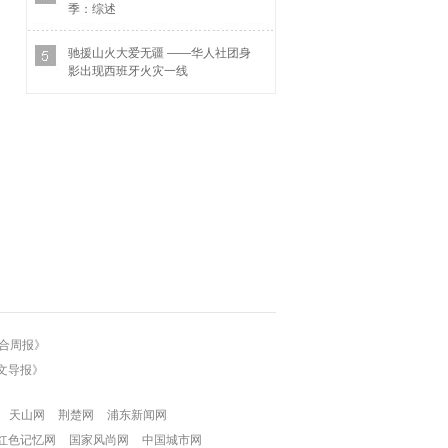
季：综述
驰援山火大爱无疆 ——华人社团身
影出现西班牙火灾一线
合周报》
文导报》
天山网
荆楚网
浦东新闻网
红色记忆网
国家风尚网
中国城市网