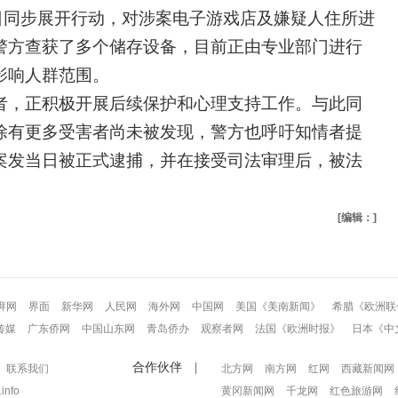
日同步展开行动，对涉案电子游戏店及嫌疑人住所进
警方查获了多个储存设备，目前正由专业部门进行
影响人群范围。
者，正积极开展后续保护和心理支持工作。与此同
除有更多受害者尚未被发现，警方也呼吁知情者提
案发当日被正式逮捕，并在接受司法审理后，被法
[编辑：]
湃网
界面
新华网
人民网
海外网
中国网
美国《美南新闻》
希腊《欧洲联
传媒
广东侨网
中国山东网
青岛侨办
观察者网
法国《欧洲时报》
日本《中
合作伙伴 |
联系我们
北方网
南方网
红网
西藏新闻网
info
黄冈新闻网
千龙网
红色旅游网