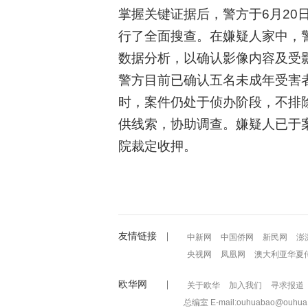
掌握关键证据后，警方于6月20
行了全面搜查。在嫌疑人家中，
数据分析，以确认影像内容及受
警方目前已确认五名未成年受害
时，案件仍处于侦办阶段，不排
供线索，协助调查。嫌疑人已于
院裁定收押。
友情链接 |
中新网
中国侨网
新民网
澎
央视网
凤凰网
澳大利亚华夏
欧华网 |
关于欧华
加入我们
寻求报道
总编室 E-mail:ouhuabao@ouhua.