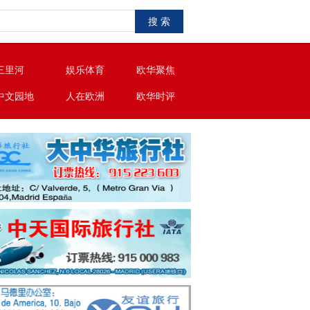
搜 索
三里河
娱乐体育
欧华聚焦
中文园地
人在欧洲
欧华时评