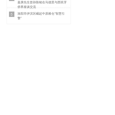
嘉庚先生曾孙陈铭在马德里与西班牙
侨界座谈交流
洛阳市伊滨区崛起中原粮仓“智慧引
擎”