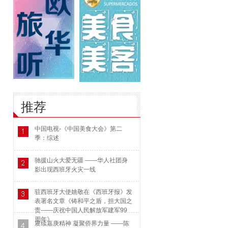
推荐
中国电视-《中国美食大会》第二
季：综述
驰援山火大爱无疆 ——华人社团身
影出现西班牙火灾一线
驻西班牙大使姚敬在《西班牙报》发
表署名文章《铸和平之盾，担大国之
责——庆祝中国人民解放军建军99
周年》
赓续嘉庚精神 凝聚侨界力量 ——陈