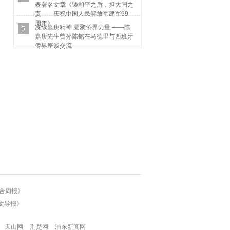
表署名文章《铸和平之盾，担大国之
责——庆祝中国人民解放军建军99
周年》
赓续嘉庚精神 凝聚侨界力量 ——陈
嘉庚先生曾孙陈铭在马德里与西班牙
侨界座谈交流
合周报》
文导报》
天山网
荆楚网
浦东新闻网