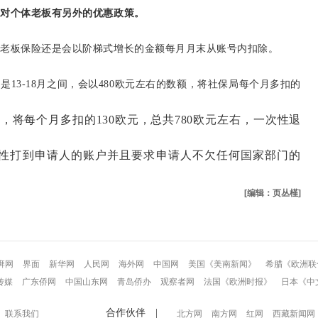
区对个体老板有另外的优惠政策。
，老板保险还是会以阶梯式增长的金额每月月末从账号内扣除。
就是
13-18月之间，会以480欧元左右的数额，将社保局每个月多扣的
之间，将每个月多扣的130欧元，总共780欧元左右，一次性退
性打到申请人的账户并且要求申请人不欠任何国家部门的
[编辑：页丛槿]
湃网
界面
新华网
人民网
海外网
中国网
美国《美南新闻》
希腊《欧洲联
传媒
广东侨网
中国山东网
青岛侨办
观察者网
法国《欧洲时报》
日本《中
合作伙伴 |
联系我们
北方网
南方网
红网
西藏新闻网