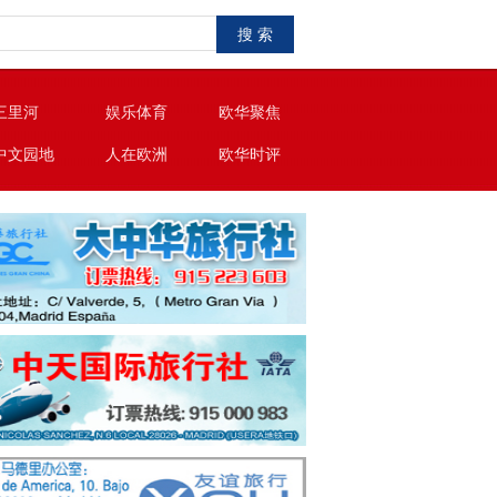
搜 索
三里河
娱乐体育
欧华聚焦
中文园地
人在欧洲
欧华时评