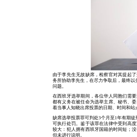
由于李先生无故缺席，检察官对其提起了
务所协助李先生，在尽力争取后，最终以
问题。
在西班牙选举期间，各位华人同胞们需要
都有义务在被任命为选举主席、秘书、委
着当事人知晓出席投票的日期、时间和站
缺席选举投票
罪
可判处
3
个月至
1
年有期徒
可执行处罚。鉴于该罪在法律中受到高度
较大：犯人拥有西班牙国籍的时间短；没
但未进行说明
。