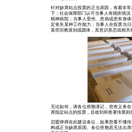
针对缺席站点
投票的
正当
原因，有
着
非常
下；社会保障部门认可当事人有残疾情况
精神病院
；当事人受伤、患病或患有身体
定
丧失某种工作能力；当事人在投票
当日
某些
宗教
派别或
团体，
其意识形态或相关
无论如何，请各位侨胞谨记，
您有义务在
席指定站点的投票，
且收到和签署传票
则
启盟律师在此建议各位，如果您看不懂传
构成
正当缺席
原因。各位侨胞
若无法出席