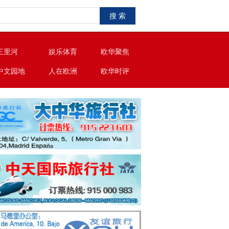
搜 索
三里河
娱乐体育
欧华聚焦
中文园地
人在欧洲
欧华时评