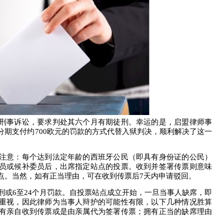
刑事诉讼，要求判处其六个月有期徒刑。幸运的是，启盟律师事
分期支付约
700
欧元的罚款的方式代替入狱判决，顺利解决了这一
注意：每个达到法定年龄的西班牙公民（即具有身份证的公民）
员或候补委员后，出席指定站点的投票。收到并签署传票则意味
点。
当然
，如有正当理由，可在收到传票后
7
天内申请驳回。
刑或
6
至
24
个月罚款。自投票站点成立开始，一旦当事人缺席，即
重视，因此律师为当事人辩护的可能性有限，以下几种情况胜算
有亲自收到传票或是由亲属代为签署传票；拥有正当的缺席理由