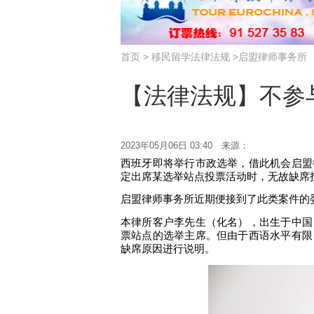
首页
>
移民留学
法律法规
>
启盟律师事务所
【法律法规】不参
2023年05月06日 03:40 来源：
西班牙
即将举行
市政选举，借此机会启盟
定出席某选举站点投票活动时，
无故
缺席
启盟
律师事务所近期便接到了此类案件的
本律所客户李先生（化名），出生于中国
票站点的选举主席。但由于西语水平有限
缺席原因进行说明。