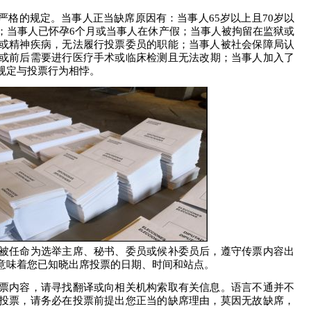
严格的规定。当事人
正当缺席原因有
：当事人
65
岁以上且
70
岁以
；当事人
已
怀孕
6
个月
或当事人在休产假
；当事人
被拘留在监狱或
或精神疾病，无法履行投票委员的职能；当事人被社会保障局
认
或前后需
要进行
医疗
手术或
临床
检测且无法改期；当事人加入
了
规定与
投票
行为相悖
。
被任命为选举主席、秘书、委员或候补委员后，
遵守传票内容
出
意味着您已知晓出席投票的日期、时间和站点。
票内容，请寻找翻译或向相关机构索取有关信息。语言不通
并
不
投票，请务必
在投票前提出您正当的缺席理由，
莫因无故缺席，