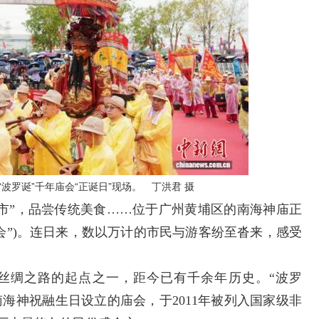
“波罗诞”千年庙会“正诞日”现场。 丁洪君 摄
海市”，品尝传统美食……位于广州黄埔区的南海神庙正
庙会”)。连日来，数以万计的市民与游客纷至沓来，感受
丝绸之路的起点之一，距今已有千余年历史。
“波罗
南海神祝融生日设立的庙会，于2011年被列入国家级非