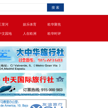
搜 索
三里河
娱乐体育
欧华聚焦
中文园地
人在欧洲
欧华时评